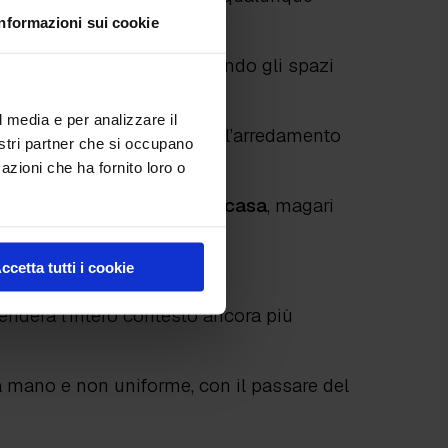
co.
Informazioni sui cookie
e minimal. Infatti, pur rendendo gli spazi
ompare” alla vista. Perché?
l media e per analizzare il
mento è in grado di esaltare l’arredamento
nostri partner che si occupano
azioni che ha fornito loro o
i posto
nell’arredare la tua casa
, magari
ccetta tutti i cookie
 renderà l’intero contesto ancora più
ta a mano e non uniforme, con il passare del