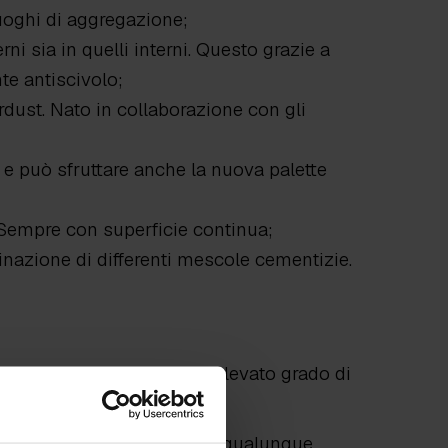
luoghi di aggregazione;
rni sia in quelli interni. Questo grazie a
te antiscivolo;
rdust. Nato in collaborazione con gli
e e può sfruttare anche la nuova palette
 Sempre con superficie continua;
nazione di differenti mescole cementizie.
i e texture
consente un elevato grado di
 un tocco di personalità a qualunque