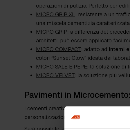
operazioni di pulizia. Perfetto per edi
MICRO GRIP XL
: resistente a un traff
una miscela cementizia caratterizzata
MICRO GRIP
: a differenza del preced
architetti, può essere applicato facil
MICRO COMPACT
: adatto ad
interni 
colori “Sunset Glow” ideata dai laborat
MICRO SALE E PEPE
: la soluzione di 
MICRO VELVET
: la soluzione più vell
Pavimenti in Microcemento:
I cementi creativi, manterranno sempre una
personalizzazione.
Sarà possibile, ad esempio, creare
splendid