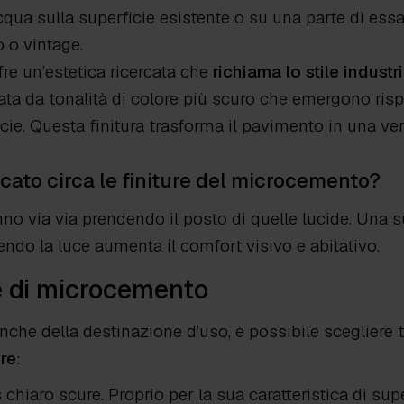
cqua sulla superficie esistente o su una parte di es
o o vintage.
ffre un’estetica ricercata che
richiama lo stile industr
ta da tonalità di colore più scuro che emergono rispet
cie. Questa finitura trasforma il pavimento in una ver
cato circa le finiture del microcemento?
no via via prendendo il posto di quelle lucide. Una 
tendo la luce aumenta il comfort visivo e abitativo.
ie di microcemento
che della destinazione d’uso, è possibile scegliere t
re
:
 chiaro scure. Proprio per la sua caratteristica di supe