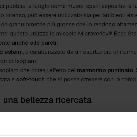
fici pubblici e luoghi come musei, spazi espositivi e 
ico intenso, può essere utilizzato sia per ambienti este
 da granulometrie più grosse che lo rendono altamen
ente, questo utilizza la miscela Microverlay® Base Sta
mente
anche alle pareti
;
ed esterni
, è caratterizzato da un asprtto più uniform
ori di Isoplam;
Isoplam che ricrea l’effetto del
marmorino puntinato
.
utata e
soft-touch
che si possa ottenere con la combi
 una bellezza ricercata
 straordinaria resa estetica. La
vasta gamma di color
i ambienti dal look post-industriale
, ma anche dare