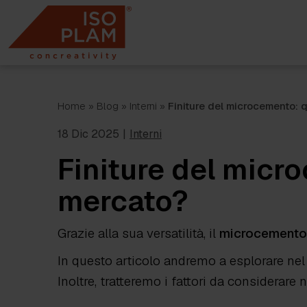
Skip
to
content
Home
»
Blog
»
Interni
»
Finiture del microcemento: 
18 Dic 2025
|
Interni
Finiture del micr
mercato?
Grazie alla sua versatilità, il
microcemento è
In questo articolo andremo a esplorare nel d
Inoltre, tratteremo i fattori da considerare n