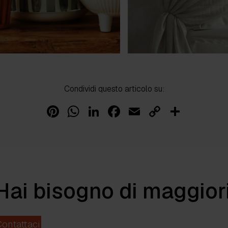
Condividi questo articolo su:
Pinterest
WhatsApp
LinkedIn
Facebook
Email
Copy
Condi
Link
Hai bisogno di maggior
ontattaci