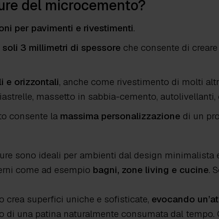
iture del microcemento?
oni per pavimenti e rivestimenti
.
 soli 3 millimetri di spessore
che consente di creare 
i e orizzontali
, anche come rivestimento di molti alt
trelle, massetto in sabbia-cemento, autolivellanti, ca
nto consente la
massima personalizzazione
di un pro
iture sono ideali per ambienti dal design minimalista 
nterni come ad esempio
bagni, zone living e cucine
. 
ato crea superfici uniche e sofisticate,
evocando un’at
 o di una patina naturalmente consumata dal tempo. Q