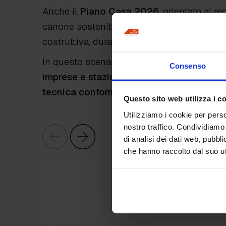
Anche il
Piano Casa 2026
, orientato al r
canone sostenibile e alla rigenerazione urb
costruttiva, durabilità, efficienza e sosteni
In questo scenario,
la certificazione del
Consenso
imprese e stazioni appaltanti di individ
tecnica conforme alle richieste del setto
Questo sito web utilizza i c
Utilizziamo i cookie per perso
nostro traffico. Condividiamo 
di analisi dei dati web, pubbl
che hanno raccolto dal suo uti