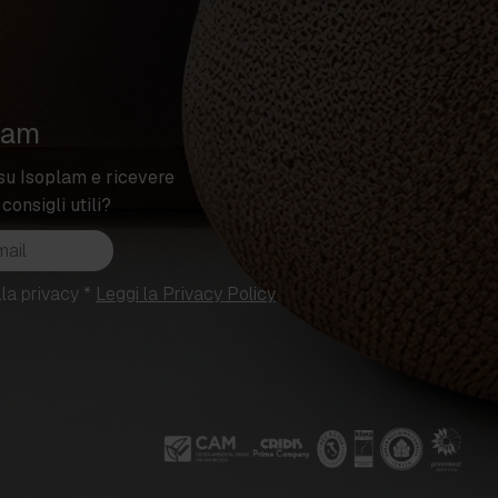
lam
su Isoplam e ricevere
 consigli utili?
(campo
(si
lla privacy
*
Leggi la Privacy Policy
obbligatorio)
apre
in
una
nuova
scheda)