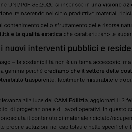
ione UNI/PdR 88:2020 si inserisce in
una visione azie
zione
, reinserendo nel ciclo produttivo materiali ricicl
l contenimento dello sfruttamento delle risorse natur
ilità e la qualità estetica
che caratterizzano le super
i nuovi interventi pubblici e reside
gnago –
la sostenibilità non è un tema accessorio, ma
ntera gamma perché
crediamo che il settore delle cos
tenibilità trasparente, facilmente misurabile e do
ilevanza alla luce dei
CAM Edilizia
, aggiornati il 2 
ici di progettazione e di lavori operativi. In questo c
conosciuta il contenuto di materiale riciclato/recupe
e proprie soluzioni nei capitolati e nelle specifiche t