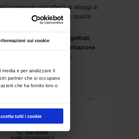
all’incremento dell’offerta di alloggi a
 edilizi capaci di coniugare qualità
R 88:2020 consente a progettisti,
Informazioni sui cookie
ià supportate da una documentazione
entali applicati all’edilizia.
l media e per analizzare il
nostri partner che si occupano
azioni che ha fornito loro o
ccetta tutti i cookie