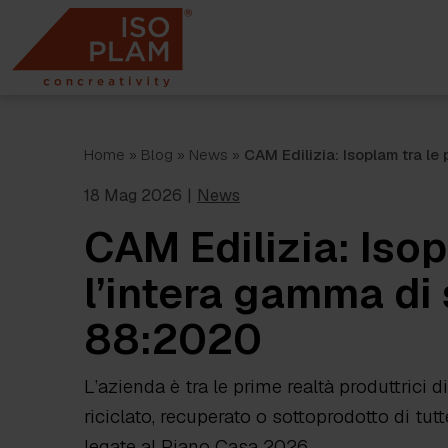
Skip
to
content
Home
»
Blog
»
News
»
CAM Edilizia: Isoplam tra l
18 Mag 2026
|
News
CAM Edilizia: Isop
l’intera gamma di
88:2020
L’azienda è tra le prime realtà produttrici d
riciclato, recuperato o sottoprodotto di tut
legate al Piano Casa 2026.