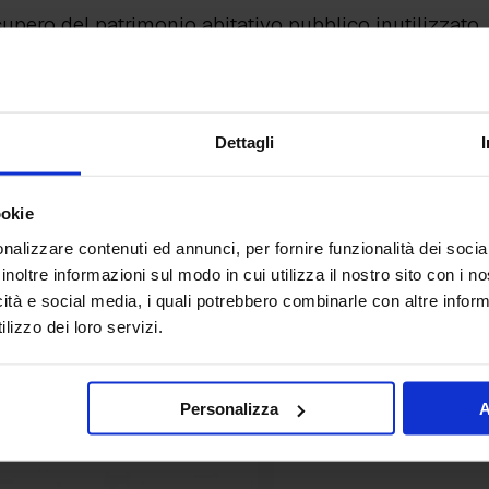
ecupero del patrimonio abitativo pubblico inutilizzato, 
ana, conferma l’attenzione crescente verso interventi
bilità documentata.
l’intera gamma di prodotti Isoplam secondo UNI/Pd
Dettagli
uare nell’azienda soluzioni cementizie continue g
re pubblico
e coerente con l’evoluzione dei criteri ambi
ookie
nalizzare contenuti ed annunci, per fornire funzionalità dei socia
inoltre informazioni sul modo in cui utilizza il nostro sito con i 
icità e social media, i quali potrebbero combinarle con altre inform
lizzo dei loro servizi.
Personalizza
A