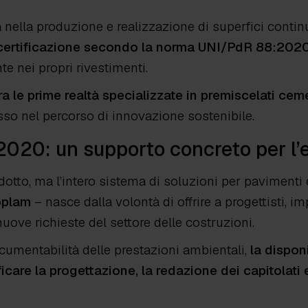
 nella produzione e realizzazione di superfici conti
la certificazione secondo la norma UNI/PdR 88:202
te nei propri rivestimenti.
ra le prime realtà specializzate in premiscelati cem
sso nel percorso di innovazione sostenibile.
020: un supporto concreto per l’e
dotto, ma l’intero sistema di soluzioni per pavimenti 
oplam
–
nasce dalla volontà di offrire a progettisti, i
 nuove richieste del settore delle costruzioni.
cumentabilità delle prestazioni ambientali,
la dispon
care la progettazione, la redazione dei capitolati 