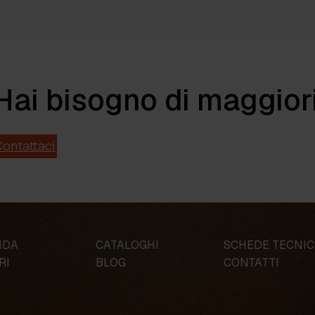
Link
Hai bisogno di maggior
ontattaci
NDA
CATALOGHI
SCHEDE TECNI
RI
BLOG
CONTATTI