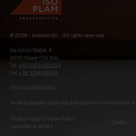
© 2026 - Isoplam Srl - All rights reserved
Via Enrico Mattei, 4
31010 Maser (TV) Italy
Tel.
+39 0423 925023
Cel.
+39 3314486799
P.IVA 02432450266
Società soggetta all'attività di direzione e coordinamento 
Privacy Policy
|
Cookie Policy
|
Credits
Condizioni di vendita