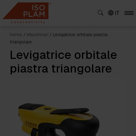
Skip
to
IT
content
Home
/
Macchinari
/ Levigatrice orbitale piastra
triangolare
Levigatrice orbitale
piastra triangolare