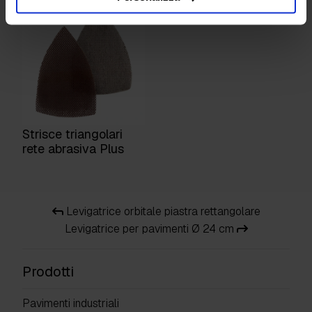
Strisce triangolari
rete abrasiva Plus
Levigatrice orbitale piastra rettangolare
Levigatrice per pavimenti Ø 24 cm
Prodotti
Pavimenti industriali