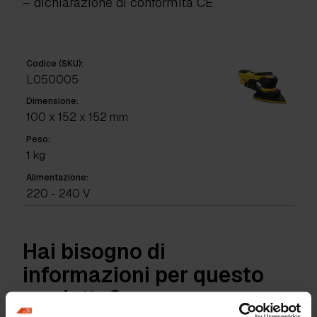
– dichiarazione di conformità CE
Codice (SKU):
L050005
Dimensione:
100 x 152 x 152 mm
Peso:
1 kg
Alimentazione:
220 - 240 V
Hai bisogno di
informazioni per questo
prodotto?