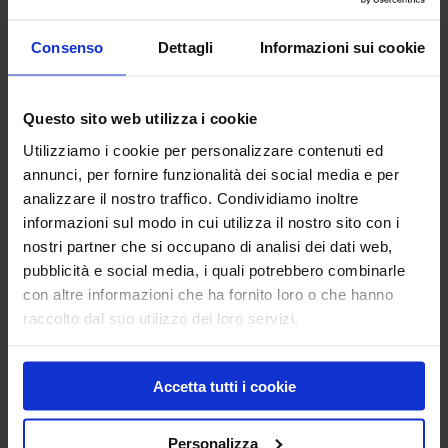
Consenso
Dettagli
Informazioni sui cookie
Richiedi informazioni
Questo sito web utilizza i cookie
Prodotti correlati
Utilizziamo i cookie per personalizzare contenuti ed
annunci, per fornire funzionalità dei social media e per
analizzare il nostro traffico. Condividiamo inoltre
informazioni sul modo in cui utilizza il nostro sito con i
nostri partner che si occupano di analisi dei dati web,
pubblicità e social media, i quali potrebbero combinarle
con altre informazioni che ha fornito loro o che hanno
raccolto dal suo utilizzo dei loro servizi.
Accetta tutti i cookie
Aspiratore per
Fogli retina abrasivi a
levigatrice orbitale
delta per levigatrice
orbitale
Personalizza