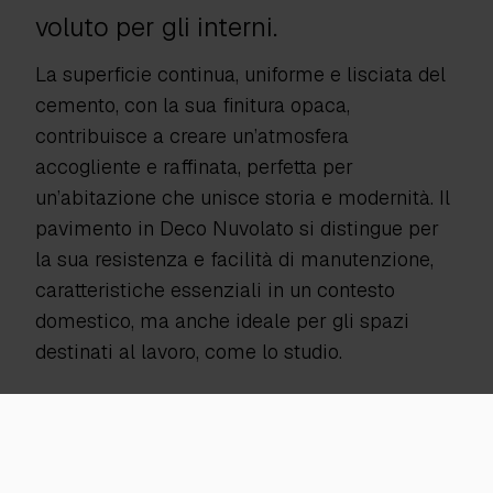
voluto per gli interni.
La superficie continua, uniforme e lisciata del
cemento, con la sua finitura opaca,
contribuisce a creare un’atmosfera
accogliente e raffinata, perfetta per
un’abitazione che unisce storia e modernità. Il
pavimento in Deco Nuvolato si distingue per
la sua resistenza e facilità di manutenzione,
caratteristiche essenziali in un contesto
domestico, ma anche ideale per gli spazi
destinati al lavoro, come lo studio.
La sua versatilità si sposa con il design lineare
e sobrio dell’abitazione, aggiungendo un tocco
di eleganza senza rinunciare alla funzionalità.