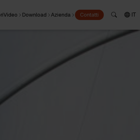
IT
ri
Video
Download
Azienda
Contatti