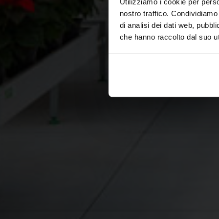
Utilizziamo i cookie per perso
nostro traffico. Condividiamo 
di analisi dei dati web, pubbl
che hanno raccolto dal suo uti