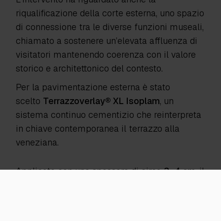
riqualificazione della corte esterna, uno spazio
di connessione tra le diverse funzioni museali,
chiamato a sostenere un’elevata affluenza di
visitatori mantenendo coerenza con il valore
storico e architettonico del contesto.
Per la pavimentazione esterna è stato
scelto
Terrazzoverlay® XL Isoplam
, un
sistema continuo cementizio che reinterpreta
in chiave contemporanea il terrazzo alla
veneziana.
Applicato con uno spessore di circa
3–4 cm
, il
rivestimento è stato realizzato interamente in
opera, miscelando inerti e leganti
direttamente in cantiere, soluzione