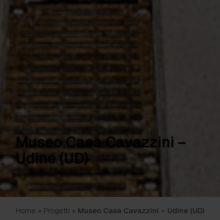
Museo Casa Cavazzini –
Udine (UD)
Home
»
Progetti
»
Museo Casa Cavazzini – Udine (UD)