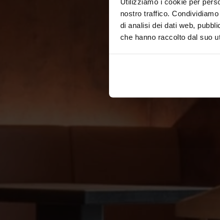
Utilizziamo i cookie per perso
nostro traffico. Condividiamo 
di analisi dei dati web, pubbl
che hanno raccolto dal suo uti