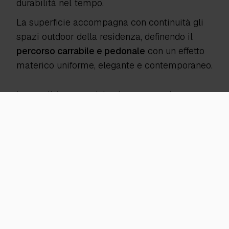
durabilità nel tempo.
La superficie accompagna con continuità gli
spazi outdoor della residenza, definendo il
percorso carrabile e pedonale
con un effetto
materico uniforme, elegante e contemporaneo.
Le tonalità neutre del calcestruzzo si
integrano armoniosamente con il rivestimento
ligneo dei volumi superiori e con il paesaggio
naturale circostante, contribuendo a rafforzare
il
carattere sobrio e raffinato
dell’intervento.
Realizzata con finitura liscia e spolvero al
quarzo ad alta resistenza, la pavimentazione
Pavilux Industriale garantisce ottime
performance meccaniche anche in presenza
di traffico veicolare, assicurando resistenza