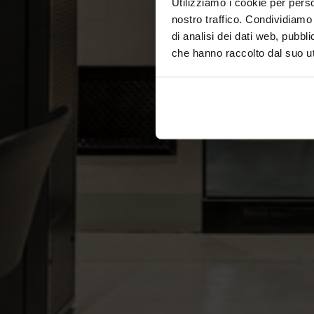
Utilizziamo i cookie per perso
nostro traffico. Condividiamo 
di analisi dei dati web, pubbl
che hanno raccolto dal suo uti