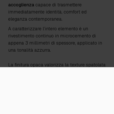
accoglienza
capace di trasmettere
immediatamente identità, comfort ed
eleganza contemporanea.
A caratterizzare l’intero elemento è un
rivestimento continuo in microcemento di
appena 3 millimetri di spessore, applicato in
una tonalità azzurra.
La finitura opaca valorizza la texture spatolata
manualmente e restituisce una superficie
sofisticata, naturale e visivamente avvolgente.
Il progetto sfrutta la versatilità applicativa del
rivestimento per accompagnare geometrie
complesse, spigoli arrotondati e sedute
integrate senza interruzioni visive.