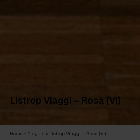
Listrop Viaggi – Rosà (VI)
Home
»
Progetti
»
Listrop Viaggi – Rosà (VI)