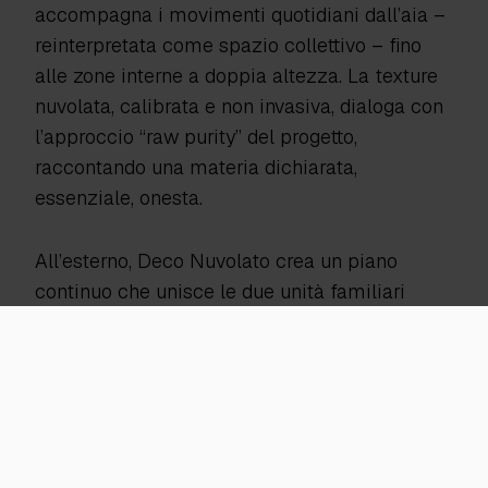
accompagna i movimenti quotidiani dall’aia –
reinterpretata come spazio collettivo – fino
alle zone interne a doppia altezza. La texture
nuvolata, calibrata e non invasiva, dialoga con
l’approccio “raw purity” del progetto,
raccontando una materia dichiarata,
essenziale, onesta.
All’esterno, Deco Nuvolato crea un piano
continuo che unisce le due unità familiari
affacciate sull’aia, trasformando un antico
spazio agricolo in un
luogo contemporaneo di
incontro e convivialità
. La sua resistenza agli
agenti atmosferici permette di vivere l’area del
barbecue, l’orto e i portici con naturalezza,
senza compromessi estetici. All’interno, la