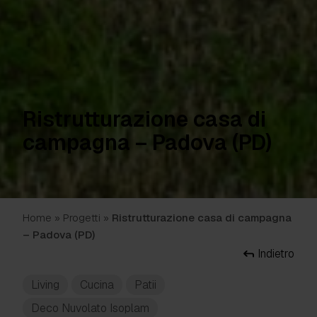
Ristrutturazione casa di
campagna – Padova (PD)
Home
»
Progetti
»
Ristrutturazione casa di campagna
– Padova (PD)
Indietro
Living
Cucina
Patii
Deco Nuvolato Isoplam