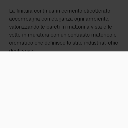
La finitura continua in cemento elicotterato
accompagna con eleganza ogni ambiente,
valorizzando le pareti in mattoni a vista e le
volte in muratura con un contrasto materico e
cromatico che definisce lo stile industrial-chic
degli spazi.
Deco Nuvolato Isoplam
, con la sua texture
morbida ma decisa, restituisce un senso di
coerenza visiva
e fluidità architettonica,
facendo da filo conduttore tra gli ambienti
operativi e quelli destinati alla relazione e alla
progettazione. La scelta di questa
pavimentazione non è solo estetica, ma anche
tecnica: la resistenza all’usura, la facilità di
manutenzione e la durabilità lo rendono ideale