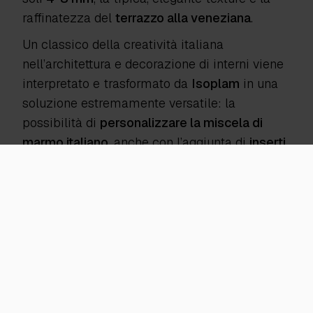
raffinatezza del
terrazzo alla veneziana
.
Un classico della creatività italiana
nell’architettura e decorazione di interni viene
interpretato e trasformato da
Isoplam
in una
soluzione estremamente versatile: la
possibilità di
personalizzare la miscela di
marmo italiano
, anche con l’aggiunta di
inserti
in madreperla
e
pietre naturali
, permette di
realizzare pavimenti ogni volta unici, moderni
e ricercati ma al tempo stesso estremamente
resistenti.
Ambienti di applicazione
INTERNI