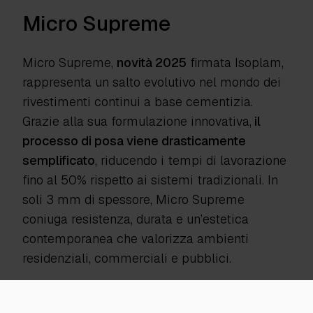
Micro Supreme
Micro Supreme,
novità 2025
firmata Isoplam,
rappresenta un salto evolutivo nel mondo dei
rivestimenti continui a base cementizia.
Grazie alla sua formulazione innovativa,
il
processo di posa viene drasticamente
semplificato
, riducendo i tempi di lavorazione
fino al 50% rispetto ai sistemi tradizionali. In
soli 3 mm di spessore, Micro Supreme
coniuga resistenza, durata e un’estetica
contemporanea che valorizza ambienti
residenziali, commerciali e pubblici.
Questo nuovo rivestimento continua la
tradizione di eccellenza di Isoplam, offrendo