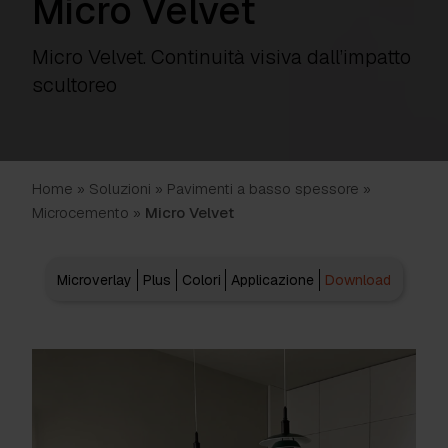
Micro Velvet
Micro Velvet. Continuità visiva dall’impatto
scultoreo
Home
»
Soluzioni
»
Pavimenti a basso spessore
»
Microcemento
»
Micro Velvet
Microverlay
Plus
Colori
Applicazione
Download