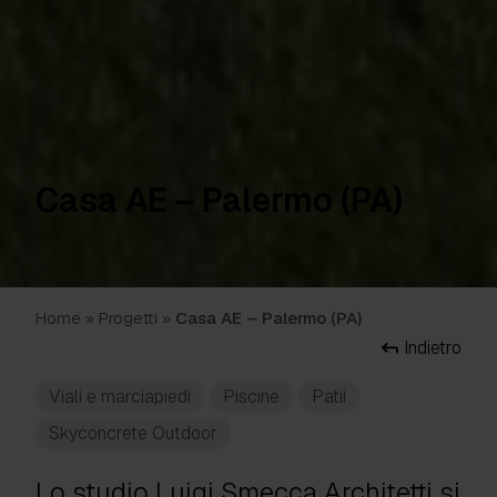
Casa AE – Palermo (PA)
Home
»
Progetti
»
Casa AE – Palermo (PA)
Indietro
Viali e marciapiedi
Piscine
Patii
Skyconcrete Outdoor
Lo studio Luigi Smecca Architetti si