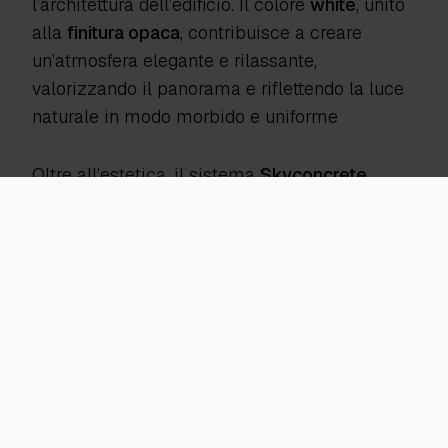
l’architettura dell’edificio. Il colore
white
, unito
alla
finitura opaca
, contribuisce a creare
un’atmosfera elegante e rilassante,
valorizzando il panorama e riflettendo la luce
naturale in modo morbido e uniforme
Oltre all’estetica, il sistema
Skyconcrete
Outdoor
garantisce prestazioni elevate in
termini di
resistenza, durabilità e facilità di
manutenzione
, caratteristiche ideali per una
superficie esterna di ampie dimensioni.
L’assenza di fughe e la texture leggermente
materica rendono la pavimentazione non solo
piacevole al tatto e alla vista, ma anche sicura
e confortevole per l’uso quotidiano. Una
soluzione che unisce tecnologia e design,