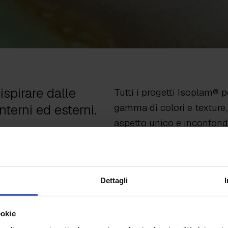
 ispirare dalle
Tutti i progetti Isoplam®
interni ed esterni.
gamma di colori e texture
aspetto unico e inconfond
rizzontali
e
verticali
, le
negozi, viali, piazze, par
i
e il classico
pavimento
commerciali… ogni luogo 
ad architetti e interior
grado di esprimerla.
sideri dei clienti in
Dettagli
ookie