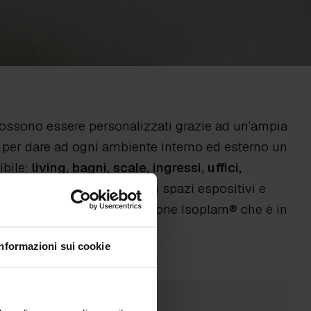
 possono essere personalizzati grazie ad un’ampia
, per dare ad ogni ambiente interno ed esterno un
ibile:
living, bagni, scale, ingressi, uffici,
chi giochi e tematici
, grandi spazi espositivi e
ha un’anima – e una soluzione Isoplam® che è in
Informazioni sui cookie